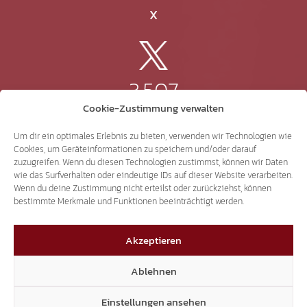
X
3.507
Cookie-Zustimmung verwalten
Threads
Um dir ein optimales Erlebnis zu bieten, verwenden wir Technologien wie
Cookies, um Geräteinformationen zu speichern und/oder darauf
zuzugreifen. Wenn du diesen Technologien zustimmst, können wir Daten
wie das Surfverhalten oder eindeutige IDs auf dieser Website verarbeiten.
Wenn du deine Zustimmung nicht erteilst oder zurückziehst, können
3.401
bestimmte Merkmale und Funktionen beeinträchtigt werden.
Akzeptieren
YouTube
Ablehnen
Einstellungen ansehen