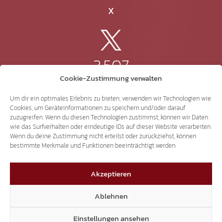
X
3.507
Cookie-Zustimmung verwalten
Threads
Um dir ein optimales Erlebnis zu bieten, verwenden wir Technologien wie
Cookies, um Geräteinformationen zu speichern und/oder darauf
zuzugreifen. Wenn du diesen Technologien zustimmst, können wir Daten
wie das Surfverhalten oder eindeutige IDs auf dieser Website verarbeiten.
Wenn du deine Zustimmung nicht erteilst oder zurückziehst, können
3.401
bestimmte Merkmale und Funktionen beeinträchtigt werden.
Akzeptieren
YouTube
Ablehnen
Einstellungen ansehen