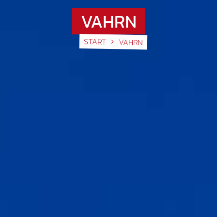
VAHRN
START
VAHRN