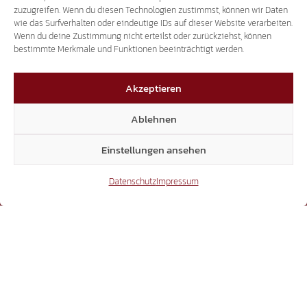
zuzugreifen. Wenn du diesen Technologien zustimmst, können wir Daten
wie das Surfverhalten oder eindeutige IDs auf dieser Website verarbeiten.
X
Wenn du deine Zustimmung nicht erteilst oder zurückziehst, können
bestimmte Merkmale und Funktionen beeinträchtigt werden.
Akzeptieren
3.507
Ablehnen
Threads
Einstellungen ansehen
Datenschutz
Impressum
3.401
YouTube