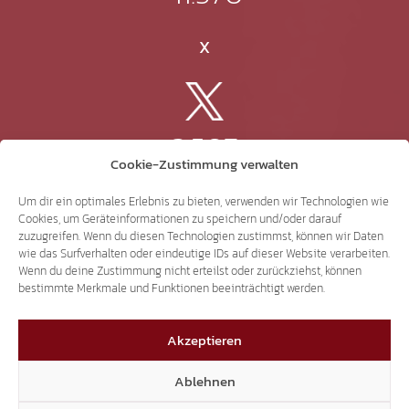
X
3.507
Cookie-Zustimmung verwalten
Threads
Um dir ein optimales Erlebnis zu bieten, verwenden wir Technologien wie
Cookies, um Geräteinformationen zu speichern und/oder darauf
zuzugreifen. Wenn du diesen Technologien zustimmst, können wir Daten
wie das Surfverhalten oder eindeutige IDs auf dieser Website verarbeiten.
Wenn du deine Zustimmung nicht erteilst oder zurückziehst, können
3.401
bestimmte Merkmale und Funktionen beeinträchtigt werden.
Akzeptieren
YouTube
Ablehnen