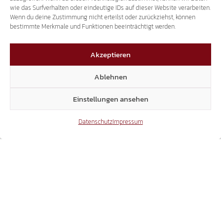
Volksbefragung exklusiv und in HD ansehen.
wie das Surfverhalten oder eindeutige IDs auf dieser Website verarbeiten.
Die Bewegung analysierte und kommentierte
Wenn du deine Zustimmung nicht erteilst oder zurückziehst, können
auf der…
bestimmte Merkmale und Funktionen beeinträchtigt werden.
Akzeptieren
Ablehnen
1
Einstellungen ansehen
Datenschutz
Impressum