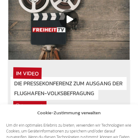
IM VIDEO
DIE PRESSEKONFERENZ ZUM AUSGANG DER
FLUGHAFEN-VOLKSBEFRAGUNG
14. Juni 2016
Cookie-Zustimmung verwalten
Hier auf Freiheit TV, dem online Videokanal
Um dir ein optimales Erlebnis zu bieten, verwenden wir Technologien wie
der Süd-Tiroler Freiheit, können Sie die
Cookies, um Geräteinformationen zu speichern und/oder darauf
Pressekonferenz zum Ausgang der Flughafen-
zuzugreifen. Wenn du diesen Technologien zustimmst, können wir Daten