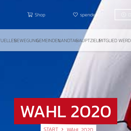
Shop
spenden
TUELLES
BEWEGUNG
GEMEINDEN
LANDTAG
HAUPTZIELE
MITGLIED WER
WAHL 2020
START
WAHL 2020