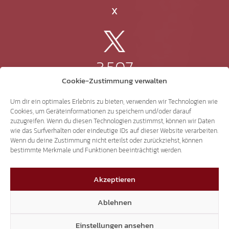
X
3.507
Cookie-Zustimmung verwalten
Threads
Um dir ein optimales Erlebnis zu bieten, verwenden wir Technologien wie
Cookies, um Geräteinformationen zu speichern und/oder darauf
zuzugreifen. Wenn du diesen Technologien zustimmst, können wir Daten
wie das Surfverhalten oder eindeutige IDs auf dieser Website verarbeiten.
Wenn du deine Zustimmung nicht erteilst oder zurückziehst, können
3.401
bestimmte Merkmale und Funktionen beeinträchtigt werden.
Akzeptieren
YouTube
Ablehnen
Einstellungen ansehen