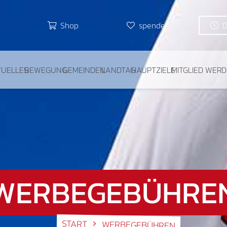
Shop
spenden
TUELLES
BEWEGUNG
GEMEINDEN
LANDTAG
HAUPTZIELE
MITGLIED WER
WERBEGEBÜHRE
START
WERBEGEBÜHREN