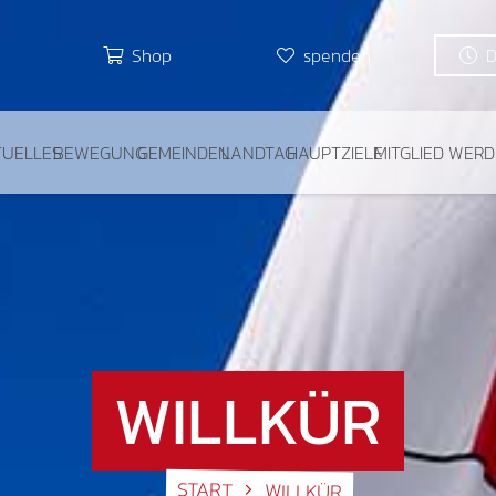
Shop
spenden
TUELLES
BEWEGUNG
GEMEINDEN
LANDTAG
HAUPTZIELE
MITGLIED WER
WILLKÜR
START
WILLKÜR