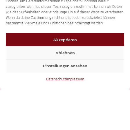
+39 338 334 4839
Cookies, um Geräteinformationen zu speichern und/oder darauf
zuzugreifen. Wenn du diesen Technologien zustimmst, können wir Daten
info@suedtiroler-freiheit.com
wie das Surfverhalten oder eindeutige IDs auf dieser Website verarbeiten.
Wenn du deine Zustimmung nicht erteilst oder zurückziehst, können
bestimmte Merkmale und Funktionen beeinträchtigt werden.
LANDTAG
Akzeptieren
Sparkassenstraße 6 | 39100 Bozen
Ablehnen
Sprechstunden nach Vereinbarung
Einstellungen ansehen
+39 0471 94 61 70
Datenschutz
Impressum
landtag@suedtiroler-freiheit.com
Mitglieder