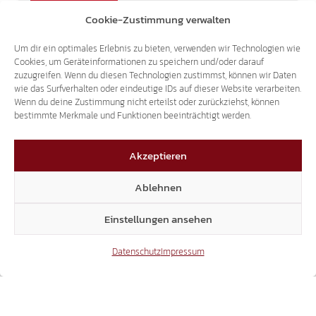
5. Februar 2019
Cookie-Zustimmung verwalten
Die Junge Süd-Tiroler Freiheit kritisiert
Um dir ein optimales Erlebnis zu bieten, verwenden wir Technologien wie
Umweltminister Sergio Costa wegen seiner
Cookies, um Geräteinformationen zu speichern und/oder darauf
neuesten Äußerungen: „Wolf und Bär dürfen
zuzugreifen. Wenn du diesen Technologien zustimmst, können wir Daten
nicht abgeschossen werden.“ Ende Jänner
wie das Surfverhalten oder eindeutige IDs auf dieser Website verarbeiten.
waren Vertreter mehrere oberitalienischer
Wenn du deine Zustimmung nicht erteilst oder zurückziehst, können
bestimmte Merkmale und Funktionen beeinträchtigt werden.
Regionen in Trient zusammengekommen,
um…
Akzeptieren
Ablehnen
1
Einstellungen ansehen
Datenschutz
Impressum