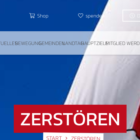
Shop
spenden
TUELLES
BEWEGUNG
GEMEINDEN
LANDTAG
HAUPTZIELE
MITGLIED WER
ZERSTÖREN
START
ZERSTÖREN