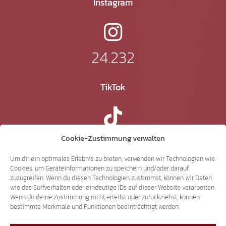
Instagram
24.232
TikTok
41.370
Cookie-Zustimmung verwalten
Um dir ein optimales Erlebnis zu bieten, verwenden wir Technologien wie
Cookies, um Geräteinformationen zu speichern und/oder darauf
X
zuzugreifen. Wenn du diesen Technologien zustimmst, können wir Daten
wie das Surfverhalten oder eindeutige IDs auf dieser Website verarbeiten.
Wenn du deine Zustimmung nicht erteilst oder zurückziehst, können
bestimmte Merkmale und Funktionen beeinträchtigt werden.