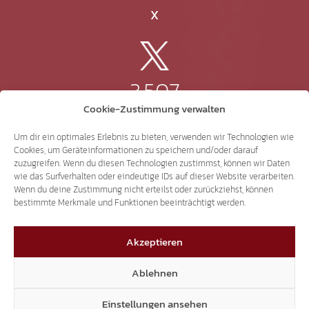
X
3.507
Cookie-Zustimmung verwalten
Threads
Um dir ein optimales Erlebnis zu bieten, verwenden wir Technologien wie
Cookies, um Geräteinformationen zu speichern und/oder darauf
zuzugreifen. Wenn du diesen Technologien zustimmst, können wir Daten
wie das Surfverhalten oder eindeutige IDs auf dieser Website verarbeiten.
Wenn du deine Zustimmung nicht erteilst oder zurückziehst, können
3.401
bestimmte Merkmale und Funktionen beeinträchtigt werden.
Akzeptieren
YouTube
Ablehnen
Einstellungen ansehen