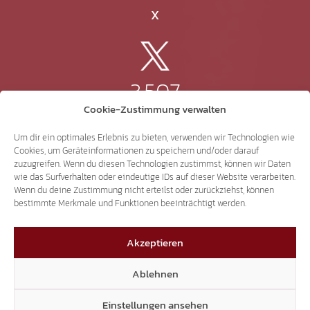
X
3.507
Cookie-Zustimmung verwalten
Threads
Um dir ein optimales Erlebnis zu bieten, verwenden wir Technologien wie
Cookies, um Geräteinformationen zu speichern und/oder darauf
zuzugreifen. Wenn du diesen Technologien zustimmst, können wir Daten
wie das Surfverhalten oder eindeutige IDs auf dieser Website verarbeiten.
Wenn du deine Zustimmung nicht erteilst oder zurückziehst, können
3.401
bestimmte Merkmale und Funktionen beeinträchtigt werden.
Akzeptieren
YouTube
Ablehnen
Einstellungen ansehen