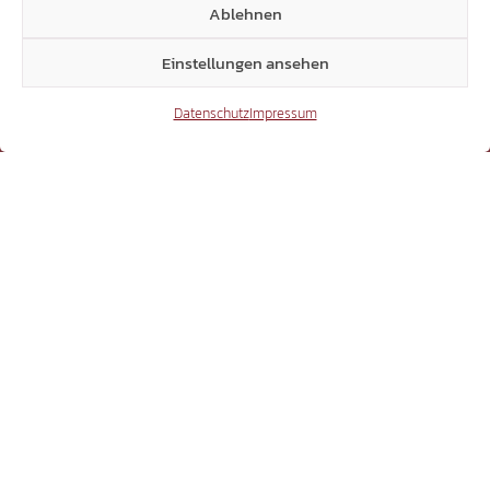
Ablehnen
Einstellungen ansehen
24.232
Datenschutz
Impressum
TikTok
41.370
X
3.507