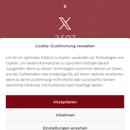
X
3.507
Cookie-Zustimmung verwalten
Threads
Um dir ein optimales Erlebnis zu bieten, verwenden wir Technologien wie
Cookies, um Geräteinformationen zu speichern und/oder darauf
zuzugreifen. Wenn du diesen Technologien zustimmst, können wir Daten
wie das Surfverhalten oder eindeutige IDs auf dieser Website verarbeiten.
Wenn du deine Zustimmung nicht erteilst oder zurückziehst, können
3.401
bestimmte Merkmale und Funktionen beeinträchtigt werden.
Akzeptieren
YouTube
Ablehnen
Einstellungen ansehen