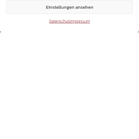
Einstellungen ansehen
Datenschutz
Impressum
BEWEGUNG
Laubengasse 25 | 39100 Bozen
Dienstag bis Freitag, 11.00 bis 17.00 Uhr