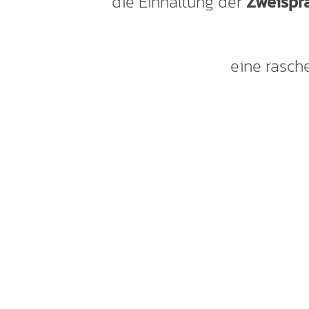
die Einhaltung der
Zweispra
eine rasch