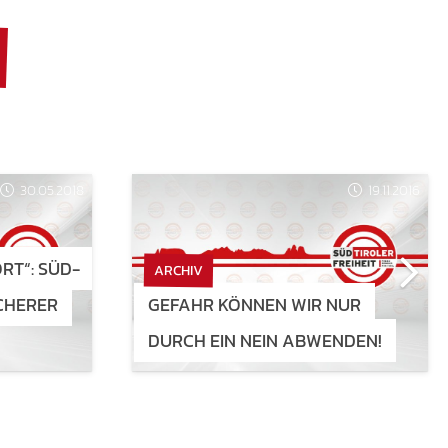
30.05.2018
19.11.2016
RT“: SÜD-
ARCHIV
ICHERER
GEFAHR KÖNNEN WIR NUR
DURCH EIN NEIN ABWENDEN!