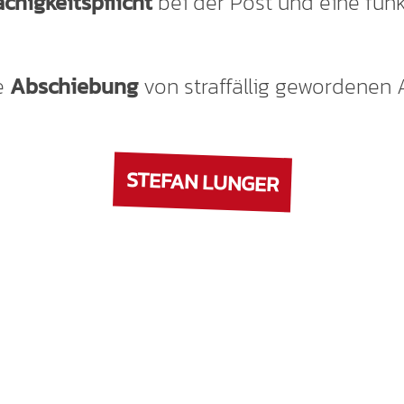
chigkeitspflicht
bei der Post und eine funk
e
Abschiebung
von straffällig gewordenen 
STEFAN LUNGER