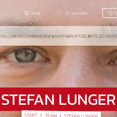
Shop
spenden
TUELLES
BEWEGUNG
GEMEINDEN
LANDTAG
HAUPTZIELE
MITGLIED WER
STEFAN LUNGER
START
TEAM
STEFAN LUNGER