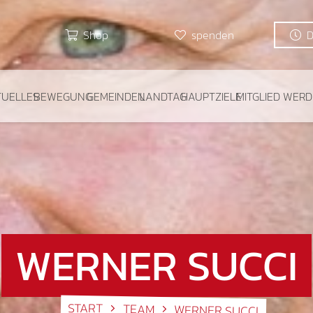
Shop
spenden
TUELLES
BEWEGUNG
GEMEINDEN
LANDTAG
HAUPTZIELE
MITGLIED WER
WERNER SUCCI
START
TEAM
WERNER SUCCI