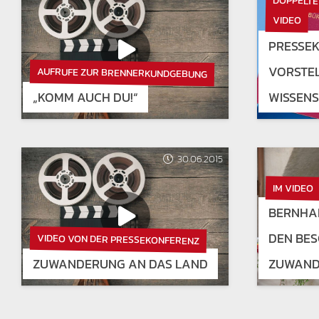
DOPPELTE
VIDEO
PRESSE
VORSTE
AUFRUFE ZUR BRENNERKUNDGEBUNG
„KOMM AUCH DU!“
WISSEN
30.06.2015
IM VIDEO
BERNHA
DEN BE
VIDEO VON DER PRESSEKONFERENZ
ZUWANDERUNG AN DAS LAND
ZUWAND