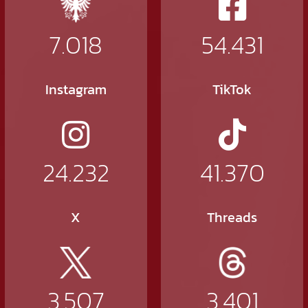
7.018
54.431
Instagram
TikTok
24.232
41.370
X
Threads
3.507
3.401