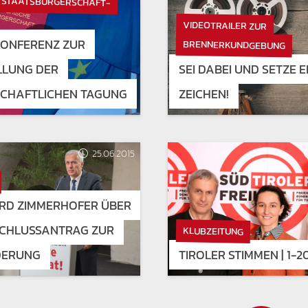
 STAATSBÜRGERSCHAFT-
VIDEOTRAILER ZUR
KONFERENZ ZUR
BRENNERKUNDGEBUNG
LLUNG DER
SEI DABEI UND SETZE E
SCHAFTLICHEN TAGUNG
ZEICHEN!
25.06.2015
RD ZIMMERHOFER ÜBER
SCHLUSSANTRAG ZUR
KLUBZEITUNG
ERUNG
TIROLER STIMMEN | 1-2