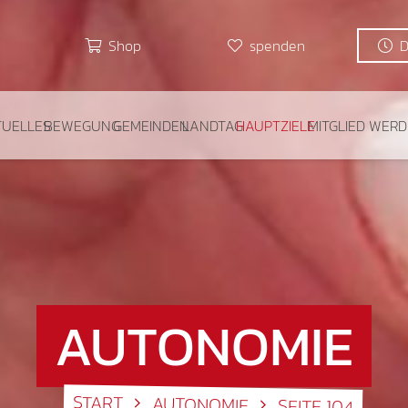
Shop
spenden
TUELLES
BEWEGUNG
GEMEINDEN
LANDTAG
HAUPTZIELE
MITGLIED WER
AUTONOMIE
START
AUTONOMIE
SEITE 104