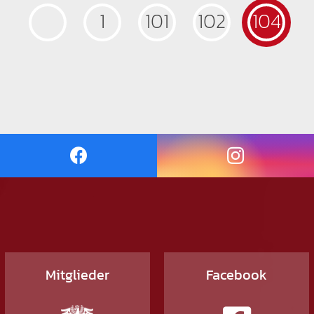
1
101
102
104
Mitglieder
Facebook