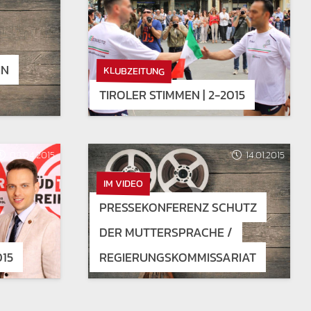
IN
KLUBZEITUNG
TIROLER STIMMEN | 2-2015
08.04.2015
14.01.2015
IM VIDEO
PRESSEKONFERENZ SCHUTZ
DER MUTTERSPRACHE /
015
REGIERUNGSKOMMISSARIAT