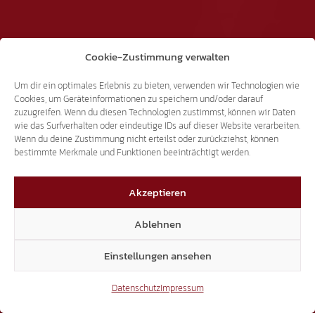
Cookie-Zustimmung verwalten
Um dir ein optimales Erlebnis zu bieten, verwenden wir Technologien wie
Cookies, um Geräteinformationen zu speichern und/oder darauf
zuzugreifen. Wenn du diesen Technologien zustimmst, können wir Daten
wie das Surfverhalten oder eindeutige IDs auf dieser Website verarbeiten.
Wenn du deine Zustimmung nicht erteilst oder zurückziehst, können
BEWEGUNG
bestimmte Merkmale und Funktionen beeinträchtigt werden.
Akzeptieren
Laubengasse 25 | 39100 Bozen
Dienstag bis Freitag, 11.00 bis 17.00 Uhr
Ablehnen
+39 338 334 4839
Einstellungen ansehen
info@suedtiroler-freiheit.com
Datenschutz
Impressum