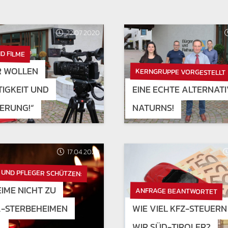
22.07.2020
D FILME
R WOLLEN
KERNGRUPPE VORGESTELLT
IGKEIT UND
EINE ECHTE ALTERNATI
ERUNG!“
NATURNS!
17.04.2020
 UND PFLEGER SCHÜTZEN:
IME NICHT ZU
ANFRAGE BEANTWORTET
-STERBEHEIMEN
WIE VIEL KFZ-STEUER
.
WIR SÜD-TIROLER?