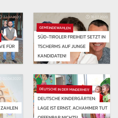
22.07.2020
16.07.2020
GEMEINDEWAHLEN
SÜD-TIROLER FREIHEIT SETZT IN
VE FÜR
TSCHERMS AUF JUNGE
KANDIDATEN!
02.04.2020
31.01.2020
DEUTSCHE IN DER MINDERHEIT
DEUTSCHE KINDERGÄRTEN:
N ZAHLEN
LAGE IST ERNST, ACHAMMER TUT
OFFENBAR NICHTS!