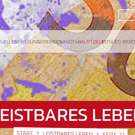
Shop
spenden
TUELLES
BEWEGUNG
GEMEINDEN
LANDTAG
HAUPTZIELE
MITGLIED WER
EISTBARES LEB
START
LEISTBARES LEBEN
SEITE 22