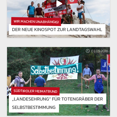
WIR.MACHEN.UNABHÄNGIG!
DER NEUE KINOSPOT ZUR LANDTAGSWAHL
03.09.2018
SÜDTIROLER HEIMATBUND
„LANDESEHRUNG“ FÜR TOTENGRÄBER DER
SELBSTBESTIMMUNG