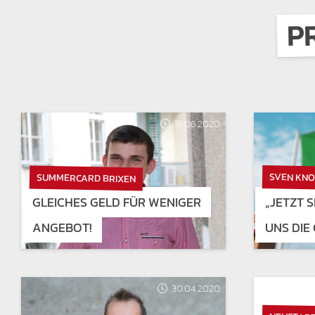
P
16.06.2020
SVEN KNO
SUMMERCARD BRIXEN
GLEICHES GELD FÜR WENIGER
„JETZT 
ANGEBOT!
UNS DIE
30.04.2020