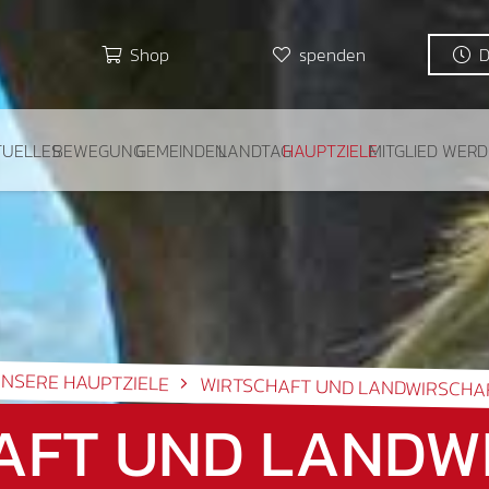
Shop
spenden
TUELLES
BEWEGUNG
GEMEINDEN
LANDTAG
HAUPTZIELE
MITGLIED WER
NSERE HAUPTZIELE
WIRTSCHAFT UND LANDWIRSCHA
AFT UND LANDW