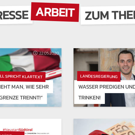
ARBEIT
ZUM TH
RESSE
22.05.2020
LL SPRICHT KLARTEXT
LANDESREGIERUNG
SIEHT MAN, WIE SEHR
WASSER PREDIGEN UN
 GRENZE TRENNT!“
TRINKEN!
14.04.2020