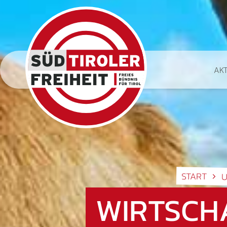
AK
START
U
WIRTSCH