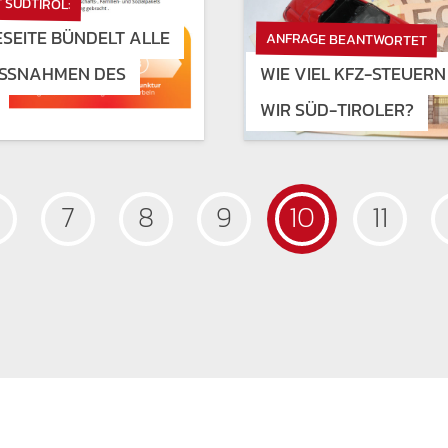
 SÜDTIROL:
SEITE BÜNDELT ALLE
ANFRAGE BEANTWORTET
SSNAHMEN DES L
WIE VIEL KFZ-STEUER
WIR SÜD-TIROLER?
7
8
9
10
11